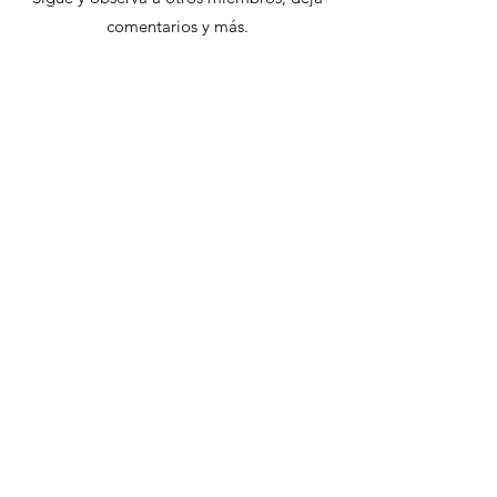
comentarios y más.
Iniciar Sesión
info@alebrijesbakery.com
Baseline Store
(909) 471 4648
Lemon Store
(909) 278 9089
Ontario Store
(909) 471 4062
©2020 by Alebrijes Bakery.